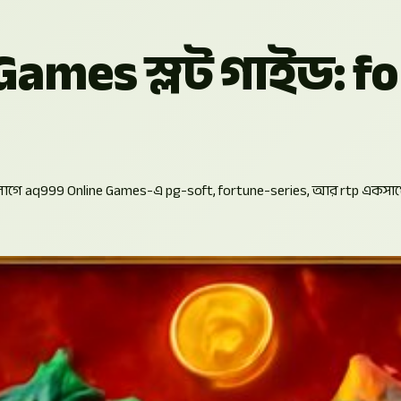
Games স্লট গাইড: f
 লাগে aq999 Online Games-এ pg-soft, fortune-series, আর rtp একসা