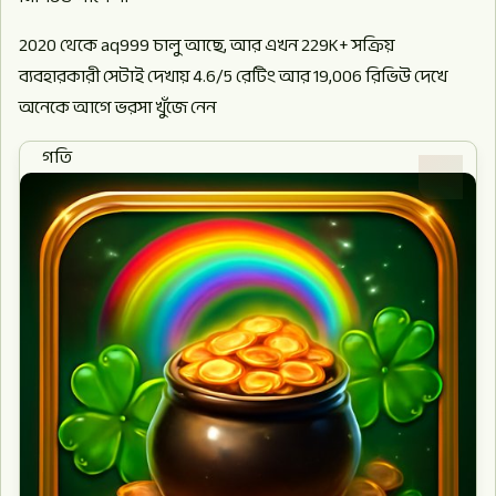
2020 থেকে aq999 চালু আছে, আর এখন 229K+ সক্রিয়
ব্যবহারকারী সেটাই দেখায় 4.6/5 রেটিং আর 19,006 রিভিউ দেখে
অনেকে আগে ভরসা খুঁজে নেন
গতি