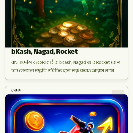
bKash, Nagad, Rocket
বাংলাদেশি ব্যবহারকারীরা bKash, Nagad আর Rocket বেশি
চান লেনদেন পদ্ধতি পরিচিত হলে শুরু করাও আরাম লাগে
গেমস