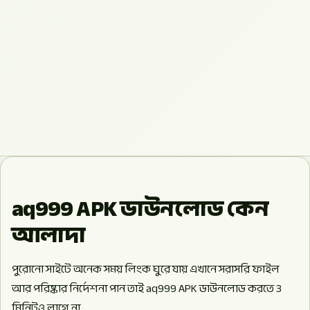
aq999 APK ডাউনলোড কেন
আলাদা
পুরোনো সাইটে অনেক সময় লিংক ঘুরে যায় এখানে সরাসরি ফাইল
আর পরিষ্কার নির্দেশনা পান তাই aq999 APK ডাউনলোড করতে 3
মিনিটও লাগে না