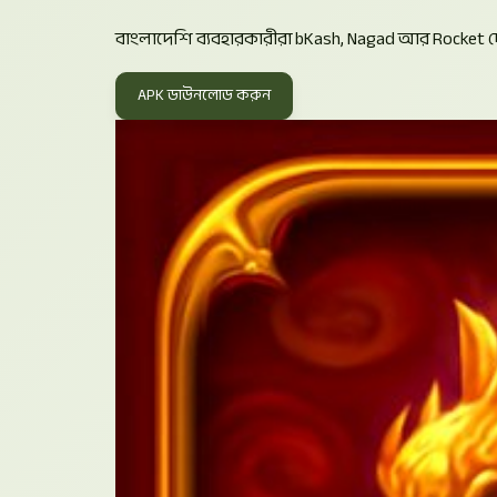
বাংলাদেশি ব্যবহারকারীরা bKash, Nagad আর Rocket দে
APK ডাউনলোড করুন