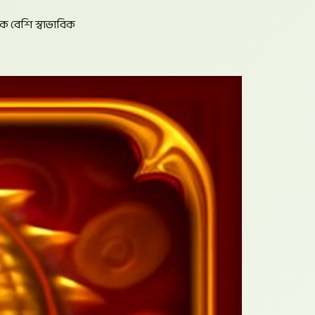
ক বেশি স্বাভাবিক