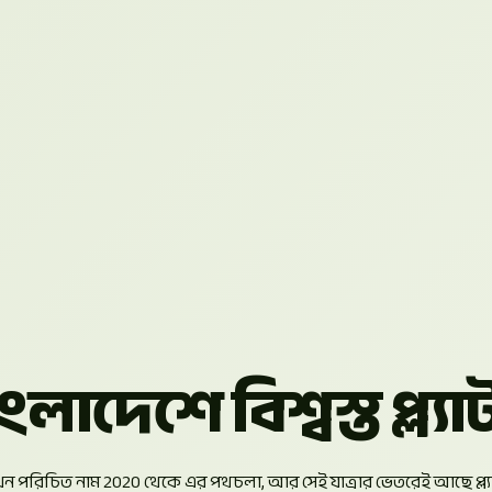
দেশে বিশ্বস্ত প্ল্যা
 পরিচিত নাম 2020 থেকে এর পথচলা, আর সেই যাত্রার ভেতরেই আছে প্ল্যা