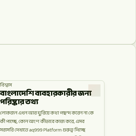
বিশ্বাস
বাংলাদেশি ব্যবহারকারীর জন্য
পরিষ্কার তথ্য
লোকজন এখন আর ঘুরিয়ে কথা পছন্দ করেন না কে
কী পাচ্ছে, কোন অংশ কীভাবে কাজ করে, এসব
সরাসরি দেখাতে aq999 Platform গুরুত্ব দিচ্ছে