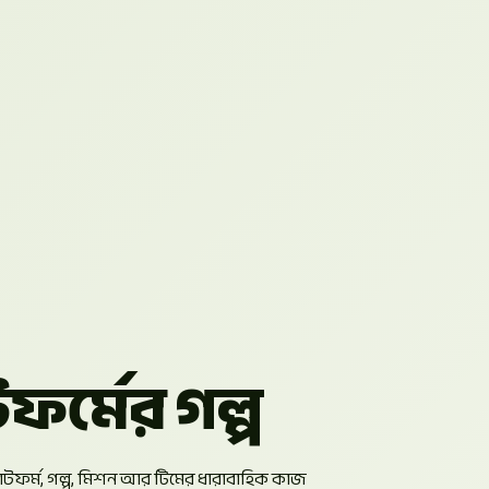
টফর্মের গল্প
টফর্ম, গল্প, মিশন আর টিমের ধারাবাহিক কাজ