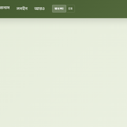
বোনাস
লগইন
আরও
বাংলা
EN