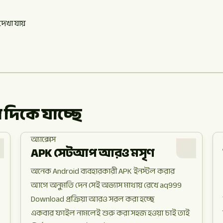
েখা যায়
দিকে যাচ্ছে
অ্যাক্সেস
APK সেটআপ আরও মসৃণ
অনেক Android ব্যবহারকারী APK ইনস্টল করার
আগে অনুমতি দেন সেই অভ্যাস মাথায় রেখে aq999
Download প্রক্রিয়া আরও সরল করা হচ্ছে
একবার ফাইল নামলেই শুরু করা সহজ হওয়া চাই তাই