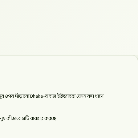
ুর ওপর দাঁড়ানো Dhaka-র ব্যস্ত ইউজাররা যেমন কম ধাপে
নুষ কীভাবে এটি ব্যবহার করছে