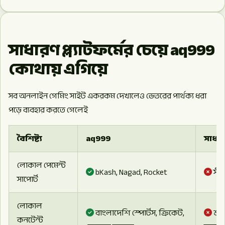
সাধারণ প্ল্যাটফর্মের চেয়ে aq999
কোথায় এগিয়ে
সব অনলাইন গেমিং সাইট একরকম দেখালেও ভেতরের পার্থক্য ধরা
পড়ে ব্যবহার করতে গেলেই
বৈশিষ্ট্য
aq999
সাধারণ
লোকাল পেমেন্ট
bKash, Nagad, Rocket
সীম
সাপোর্ট
লোকাল
বাংলাদেশি স্পোর্টস, ক্রিকেট,
শুধ
কনটেন্ট