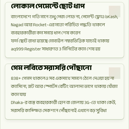
লোকাল পেমেন্টে ছোট ধাপ
বাংলাদেশে গতি মানে শুধু পেজ লোড না, পেমেন্ট ফ্লোও bKash,
Nagad আর Rocket-এর মতো পরিচিত পদ্ধতি থাকলে
ব্যবহারকারীরা কম সময়ে ধাপ শেষ করেন
ফর্ম ছোট রাখা হয়েছে মোবাইল নম্বরভিত্তিক যাচাই থাকায়
aq999 Register সাধারণত 3 মিনিটের কমে শেষ হয়
গেম লবিতে সরাসরি পৌঁছানো
838+ গেমস থাকলেও সব একসাথে সামনে ঠেলে দেওয়া হয় না
ক্যাসিনো, স্লট আর স্পোর্টস বেটিং আলাদা ভাগে থাকায় খোঁজা
কমে যায়
Dhaka-র ব্যস্ত ব্যবহারকারী হোন বা জেলায় 3G-তে থাকা কেউ,
সরাসরি কাঙ্ক্ষিত সেকশনে পৌঁছানোই এখানে বড় সুবিধা