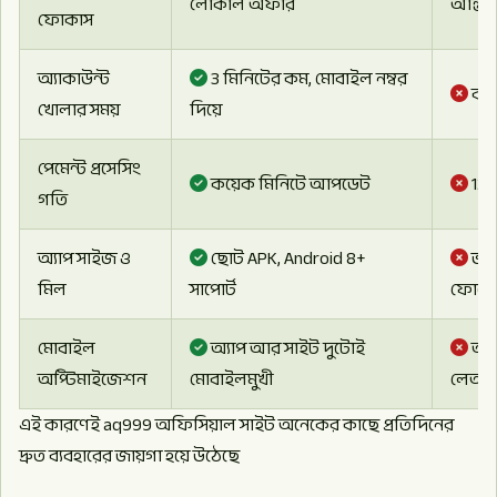
লোকাল অফার
আন্তর
ফোকাস
অ্যাকাউন্ট
3 মিনিটের কম, মোবাইল নম্বর
বড় 
খোলার সময়
দিয়ে
পেমেন্ট প্রসেসিং
কয়েক মিনিটে আপডেট
12 
গতি
অ্যাপ সাইজ ও
ছোট APK, Android 8+
ভার
মিল
সাপোর্ট
ফোনে 
মোবাইল
অ্যাপ আর সাইট দুটোই
আংশ
অপ্টিমাইজেশন
মোবাইলমুখী
লেআউ
এই কারণেই aq999 অফিসিয়াল সাইট অনেকের কাছে প্রতিদিনের
দ্রুত ব্যবহারের জায়গা হয়ে উঠেছে