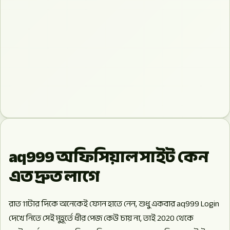
aq999 অফিসিয়াল সাইট কেন
এত দ্রুত লাগে
রাত 11টার দিকে অনেকেই ফোন হাতে নেন, শুধু একবার aq999 Login
দেখে নিতে সেই মুহূর্তে ধীর পেজ কেউ চায় না, তাই 2020 থেকে