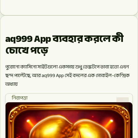
aq999 App ব্যবহার করলে কী
চোখে পড়ে
পুরোনো ক্যাসিনো সাইটগুলো একসময় শুধু ডেস্কটপে ভাবা হতো এখন
ছন্দ পাল্টেছে, আর aq999 App সেই বদলের এক মোবাইল-কেন্দ্রিক
অধ্যায়
নিরাপত্তা