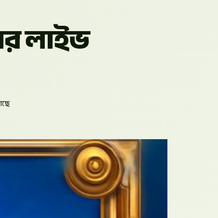
আর লাইভ
আছে