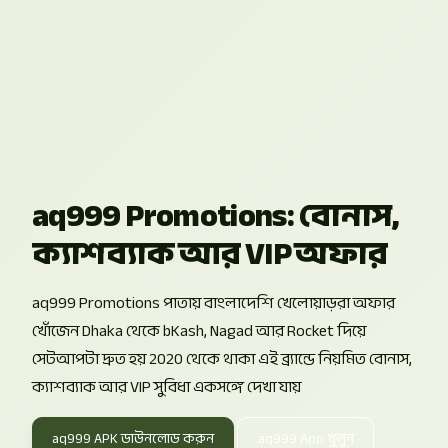
aq999 Promotions: বোনাস,
ক্যাশব্যাক আর VIP অফার
aq999 Promotions পাতায় বাংলাদেশি খেলোয়াড়রা অফার
খোঁজেন Dhaka থেকে bKash, Nagad আর Rocket দিয়ে
সেটআপটা দ্রুত হয় 2020 থেকে থাকা এই ব্র্যান্ডে নিয়মিত বোনাস,
ক্যাশব্যাক আর VIP সুবিধা একসঙ্গে দেখা যায়
aq999 APK ডাউনলোড করুন
aq999 App খুলুন