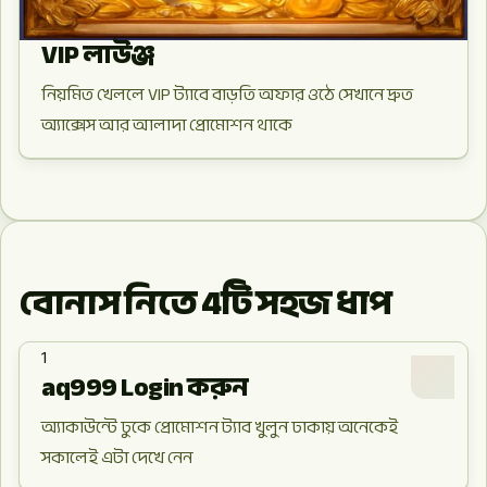
VIP লাউঞ্জ
নিয়মিত খেললে VIP ট্যাবে বাড়তি অফার ওঠে সেখানে দ্রুত
অ্যাক্সেস আর আলাদা প্রোমোশন থাকে
বোনাস নিতে 4টি সহজ ধাপ
1
aq999 Login করুন
অ্যাকাউন্টে ঢুকে প্রোমোশন ট্যাব খুলুন ঢাকায় অনেকেই
সকালেই এটা দেখে নেন