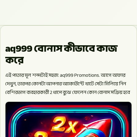
aq999 বোনাস কীভাবে কাজ
করে
এই পাতার মূল শব্দটাই সহজ: aq999 Promotions. আগে অফার
দেখুন, তারপর কোনটা আপনার অ্যাকাউন্টে খাটে সেটা মিলিয়ে নিন
বেশিরভাগ ব্যবহারকারী 2 ধাপে বুঝে ফেলেন কোন বোনাস সক্রিয় হবে